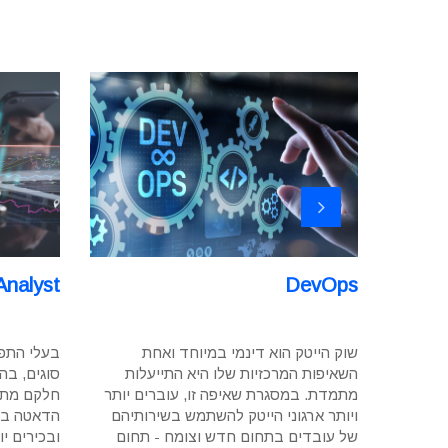
טומציה
DevOps
Analyst
הריץ
שוק הייטק הוא דינמי במיוחד ואחת
בעלי התפ
 תקלות
השאיפות המרכזיות שלו היא התייעלות
סוגים, ב
הלקוח.
מתמדת. במסגרת שאיפה זו, עוברים יותר
חלקם מתמ
וכנה,
ויותר ארגוני הייטק להשתמש בשירותיהם
הדאטה בעו
באגים
של עובדים בתחום חדש וצומח - תחום
ובכירים י