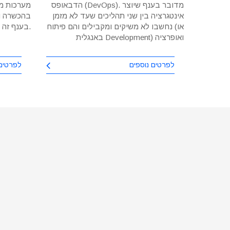
צועי
הדבאופס (DevOps). מדובר בענף שיוצר
מערכות מיד
ת עבודה
אינטגרציה בין שני תהליכים שעד לא מזמן
בהכשרה ונ
וע מרתק,
נחשבו לא משיקים ומקבילים והם פיתוח (או
בענף זה.
באנגלית Development) ואופרציה
 וכלי
(Operations).
לפרטים נוספים
לפרטים 