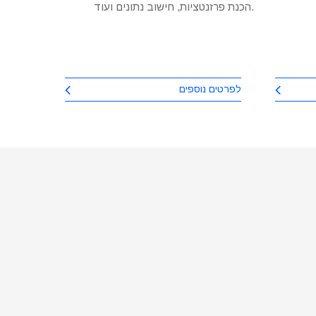
הכנת פרזנטציות, חישוב נתונים ועוד.
להפוך למו
התוכנית
ואוטומציו
סיזיפית וי
כמה זמן וכאב ראש אפשר לחסוך!
לפרטים נוספים
לפרטים 