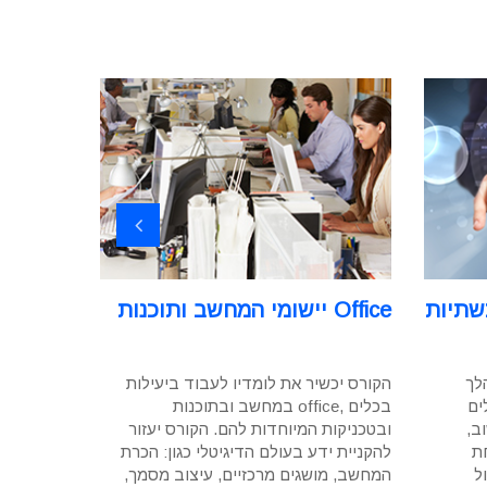
שתיות
יישומי המחשב ותוכנות Office
יצירת מ
גבולות
לך
הקורס יכשיר את לומדיו לעבוד ביעילות
אם גם אתם
ים
במחשב ובתוכנות office, בכלים
והבינה המ
ב,
ובטכניקות המיוחדות להם. הקורס יעזור
הקורס הזה הוא בול בשבילכם!
ת
להקניית ידע בעולם הדיגיטלי כגון: הכרת
ל
המחשב, מושגים מרכזיים, עיצוב מסמך,
זה לא סתם