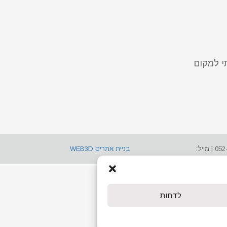
י למקום
| המכללה הטכנולוגית – המרכז להכשרה והשתלמויות | רחוב בזל 71, באר שבע | טלפון: 08-6462530 , 052-2387776‏ | מייל:
בניית אתרים WEB3D
לדחות